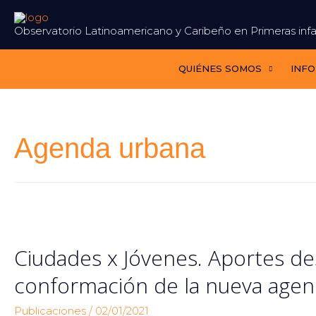
Ir
al
Observatorio Latinoamericano y Caribeño en Primeras infa
contenido
QUIÉNES SOMOS
INF
Agenda urbana
Ciudades x Jóvenes. Aportes de
conformación de la nueva age
Publicaciones
/
02/01/2021