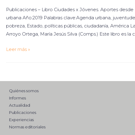
Publicaciones – Libro Ciudades x Jóvenes. Aportes desde
urbana Año:2019 Palabras clave:Agenda urbana, juventudes,
pobreza, Estado, políticas públicas, ciudadanía, América L
Arroyo Ortega, María Jesús Silva (Comps.) Este libro es la
Ciudades
Leer más »
x
Jóvenes.
Aportes
desde
las
Quiénes somos
juventudes
Informes
Actualidad
para
Publicaciones
la
Experiencias
conformación
Normas editoriales
de