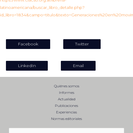
https://www.clacso.org.ar/libreria-
latinoamericana/buscar_libro_detalle.php?
id_libro=1834&campo=titulo&texto=Generaciones%20en%20movi
COMPARTIR:
Facebook
Twitter
LinkedIn
Email
Quiénes somos
Informes
Actualidad
Publicaciones
Experiencias
Normas editoriales
Buscar