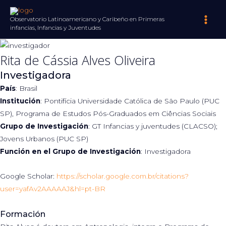
Ir
al
Observatorio Latinoamericano y Caribeño en Primeras
Main
infancias, Infancias y Juventudes
contenido
Men
Rita de Cássia Alves Oliveira
Investigadora
País
: Brasil
Institución
: Pontifícia Universidade Católica de São Paulo (PUC
SP), Programa de Estudos Pós-Graduados em Ciências Sociais
Grupo de Investigación
: GT Infancias y juventudes (CLACSO);
Jovens Urbanos (PUC SP)
Función en el Grupo de Investigación
: Investigadora
Google Scholar:
https://scholar.google.com.br/citations?
user=yafAv2AAAAAJ&hl=pt-BR
Formación