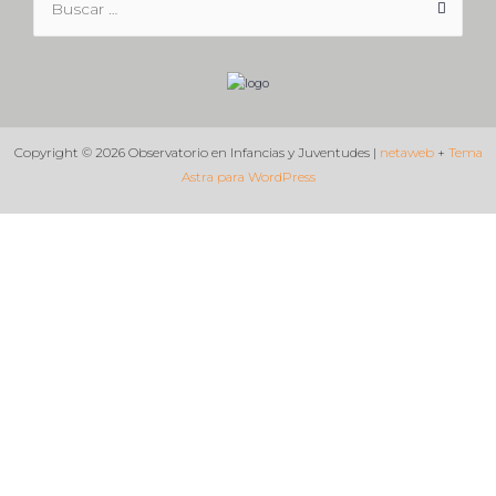
por:
Copyright © 2026 Observatorio en Infancias y Juventudes |
netaweb
+
Tema
Astra para WordPress