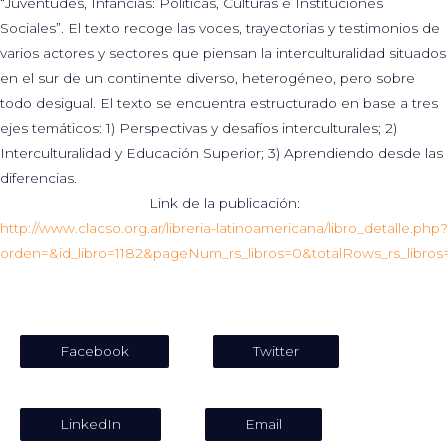
“Juventudes, Infancias: Políticas, Culturas e Instituciones
Sociales”. El texto recoge las voces, trayectorias y testimonios de
varios actores y sectores que piensan la interculturalidad situados
en el sur de un continente diverso, heterogéneo, pero sobre
todo desigual. El texto se encuentra estructurado en base a tres
ejes temáticos: 1) Perspectivas y desafíos interculturales; 2)
Interculturalidad y Educación Superior; 3) Aprendiendo desde las
diferencias.
Link de la publicación:
http://www.clacso.org.ar/libreria-latinoamericana/libro_detalle.php?
orden=&id_libro=1182&pageNum_rs_libros=0&totalRows_rs_libros=
COMPARTIR:
Facebook
Twitter
LinkedIn
Email