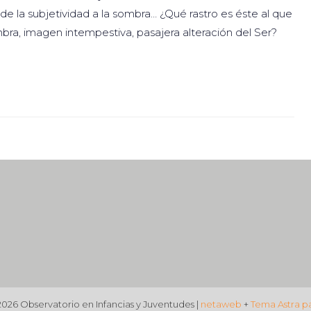
de la subjetividad a la sombra… ¿Qué rastro es éste al que
ra, imagen intempestiva, pasajera alteración del Ser?
026 Observatorio en Infancias y Juventudes |
netaweb
+
Tema Astra p