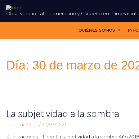
Ir
al
Observatorio Latinoamericano y Caribeño en Primeras infa
contenido
QUIÉNES SOMOS
INF
Día:
30 de marzo de 20
La subjetividad a la sombra
Publicaciones
/
30/03/2021
Publicaciones – Libro La subjetividad a la sombra Año:2018 