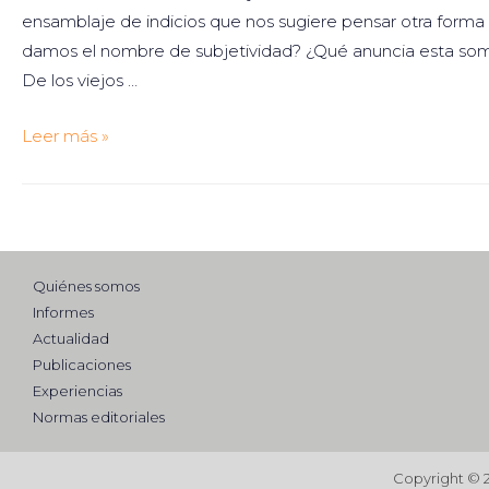
ensamblaje de indicios que nos sugiere pensar otra forma 
damos el nombre de subjetividad? ¿Qué anuncia esta somb
De los viejos …
La
Leer más »
subjetividad
a
la
sombra
Quiénes somos
Informes
Actualidad
Publicaciones
Experiencias
Normas editoriales
Copyright © 2